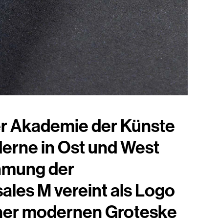
er Akademie der Künste
oderne in Ost und West
hmung der
ales M vereint als Logo
einer modernen Groteske